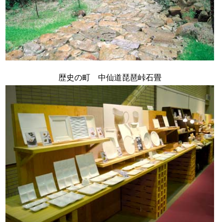
歴史の町 中仙道琵琶峠石畳